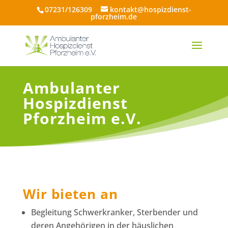
07231/126309
kontakt@hospizdienst-
pforzheim.de
Ambulanter
Hospizdienst
Pforzheim e.V.
Wir bieten an
Begleitung Schwerkranker, Sterbender und
deren Angehörigen in der häuslichen