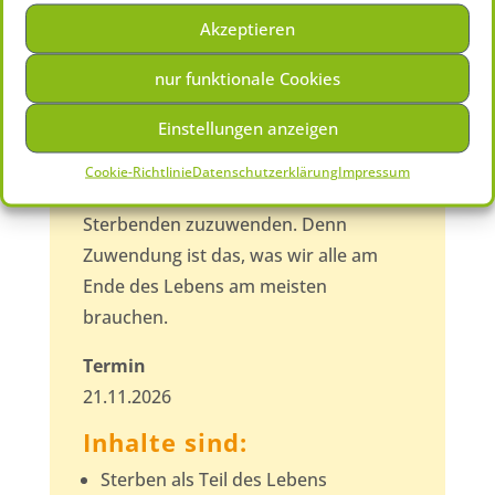
Interessierte, was sie für die ihnen
Akzeptieren
Nahestehenden am Ende des Lebens
tun können. Sterbebegleitung ist keine
nur funktionale Cookies
Wissenschaft, sondern ist auch in der
Einstellungen anzeigen
Familie und der Nachbarschaft
möglich. Wir möchten Grundwissen an
Cookie-Richtlinie
Datenschutzerklärung
Impressum
die Hand geben und ermutigen sich
Sterbenden zuzuwenden. Denn
Zuwendung ist das, was wir alle am
Ende des Lebens am meisten
brauchen.
Termin
21.11.2026
Inhalte sind:
Sterben als Teil des Lebens