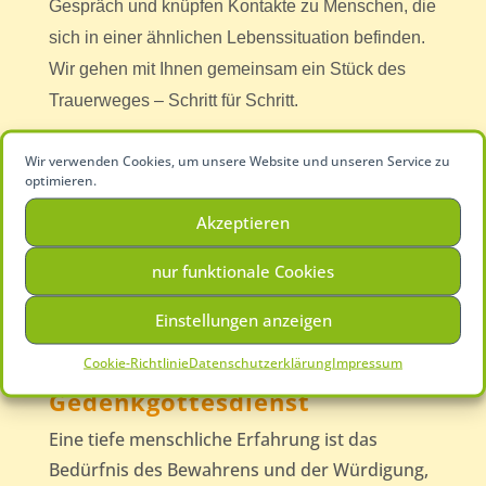
Gespräch und knüpfen Kontakte zu Menschen, die
sich in einer ähnlichen Lebenssituation befinden.
Wir gehen mit Ihnen gemeinsam ein Stück des
Trauerweges – Schritt für Schritt.
Die Wanderung geht über ca. 2,5 bis 3 Stunden
Wir verwenden Cookies, um unsere Website und unseren Service zu
optimieren.
(Wegstrecke ca. 5 km) und wird von einem Team
unserer Mitarbeiter begleitet, die gerne für ein
Akzeptieren
Gespräch zur Verfügung stehen.
nur funktionale Cookies
Zur nächsten Trauerwanderung
Einstellungen anzeigen
Die Trauerwanderung ist kostenfrei.
Cookie-Richtlinie
Datenschutzerklärung
Impressum
Gedenkgottesdienst
Eine tiefe menschliche Erfahrung ist das
Bedürfnis des Bewahrens und der Würdigung,